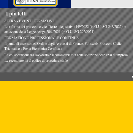
I più letti
SFERA - EVENTI FORMATIVI
La riforma del processo civile. Decreto legislativo 149/2022 (in G.U. SG 243/2022) in
attuazione della Legge delega 206 /2021 (in G.U. SG 292/2021)
FORMAZIONE PROFESSIONALE CONTINUA
Il punto di accesso dell'Ordine degli Avvocati di Firenze, Polisweb, Processo Civile
Telematico e Posta Elettronica Certificata
La collaborazione tra l'avvocato e il commercialista nella soluzione delle crisi di impresa
Le recenti novità al codice di procedura civile