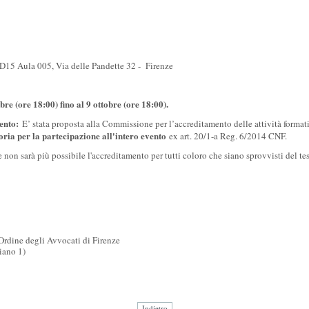
 D15 Aula 005, Via delle Pandette 32 - Firenze
re (ore 18:00) fino al 9 ottobre (ore 18:00).
mento:
E’ stata proposta alla Commissione per l’accreditamento delle attività format
oria per la partecipazione all'intero evento
ex art. 20/1-a Reg. 6/2014 CNF.
non sarà più possibile l'accreditamento per tutti coloro che siano sprovvisti del tes
Ordine degli Avvocati di Firenze
iano 1)